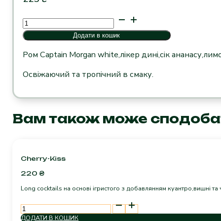
Tiki
Boom
Додати в кошик
кількість
Ром Captain Morgan white,лікер дині,сік ананасу,л
Освіжаючий та тропічний в смаку.
Вам також може сподоба
Cherry-Kiss
220
₴
Long cocktails на основі ігристого з добавлянням куантро,вишні т
Cherry-
Kiss
ДОДАТИ В КОШИК
кількість