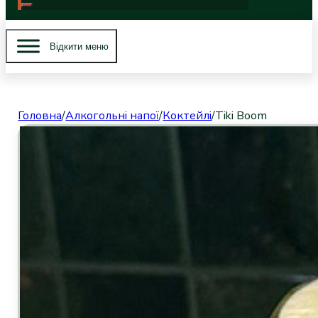
Вiдкити меню
Головна
/
Алкогольні напої
/
Коктейлі
/
Tiki Boom