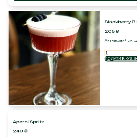
Blackberry Bl
205
₴
Ананасовий сік, 
Blackberry
Bliss
ДОДАТИ В КОШ
кількість
Aperol Spritz
240
₴