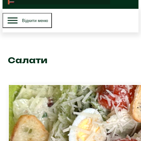
Вiдкити меню
Салати