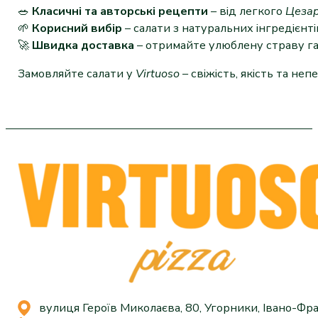
🥗
Класичні та авторські рецепти
– від легкого
Цеза
🌱
Корисний вибір
– салати з натуральних інгредієнт
🚀
Швидка доставка
– отримайте улюблену страву г
Замовляйте салати у
Virtuoso
– свіжість, якість та не
вулиця Героїв Миколаєва, 80, Угорники, Івано-Фра