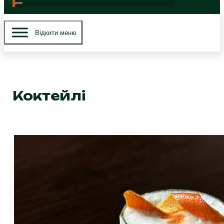
Вiдкити меню
Коктейлі