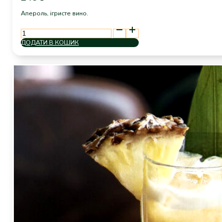
Апероль, ігристе вино.
Aperol
Spritz
ДОДАТИ В КОШИК
кількість