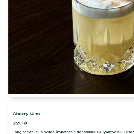
Cherry-Kiss
220
₴
Long cocktails на основі ігристого з добавлянням куантро,вишні т