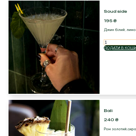
Soud side
195
₴
Джин білий, лимо
Soud
side
ДОДАТИ В КОШ
кількість
Bali
240
₴
Ром золотий,сиро