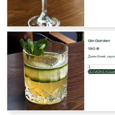
Gin Garden
190
₴
Джин білий, сиро
Gin
Garden
ДОДАТИ В КОШ
кількість