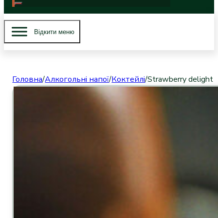
Вiдкити меню
Головна
/
Алкогольні напої
/
Коктейлі
/
Strawberry delight