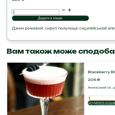
Strawberry
delight
Додати в кошик
кількість
Джин рожевий, сироп полуниця, сицилійський апель
Вам також може сподоба
Blackberry Bl
205
₴
Ананасовий сік, 
Blackberry
Bliss
ДОДАТИ В КОШ
кількість