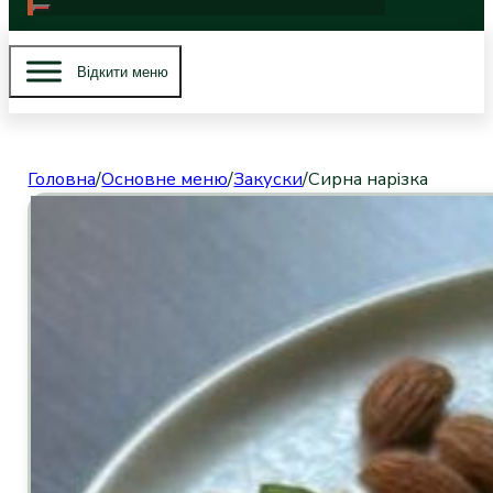
Вiдкити меню
Головна
/
Основне меню
/
Закуски
/
Сирна нарізка