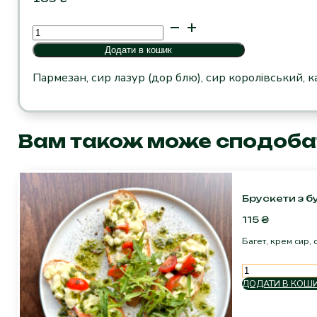
Сирна
нарізка
Додати в кошик
кількість
Пармезан, сир лазур (дор блю), сир королівський, ка
Вам також може сподоба
Брускети з 
115
₴
Багет, крем сир, 
Брускети
з
ДОДАТИ В КОШ
будзом
кількість