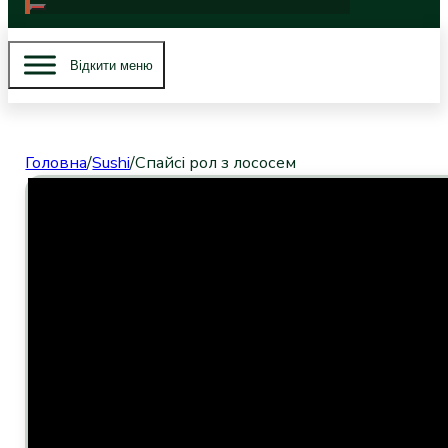
Вiдкити меню
Головна
/
Sushi
/
Спайсі рол з лососем