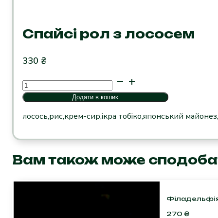
Спайсі рол з лососем
330
₴
Спайсі
рол
Додати в кошик
з
лососем
лосось,рис,крем-сир,ікра тобіко,японський майонез,
кількість
Вам також може сподоба
Філадельфія
270
₴