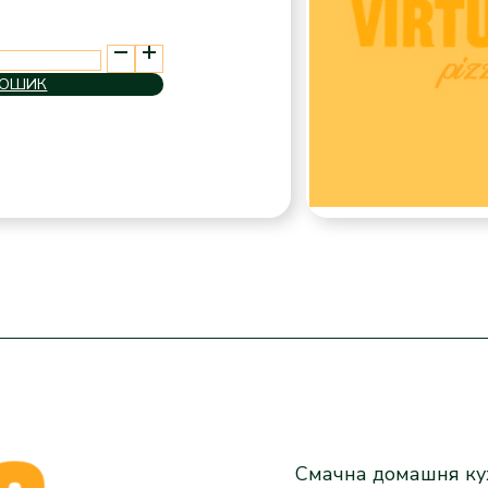
КОШИК
Смачна домашня кух