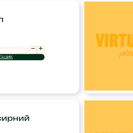
п
КОШИК
сирний