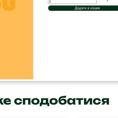
часниковий
Додати в кошик
кількість
же сподобатися