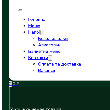
Головна
Меню
Напої
Безалкогольні
Алкогольні
Банкетне меню
Контакти
Оплата та доставка
Вакансії
0
0
₴
У кошику немає товарів.