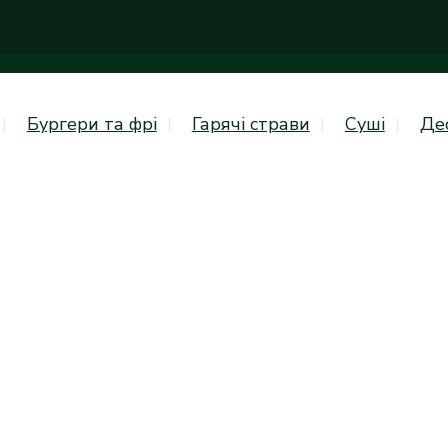
Бургери та фрі
Гарячі страви
Суші
Де