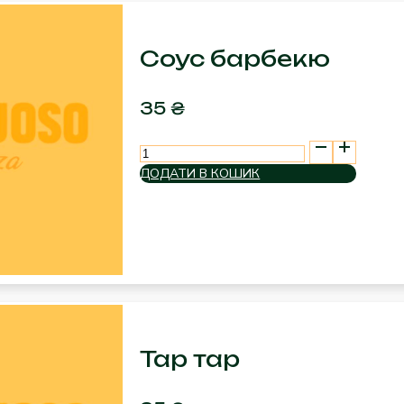
Соус барбекю
35
₴
Соус
барбекю
ДОДАТИ В КОШИК
кількість
Тар тар