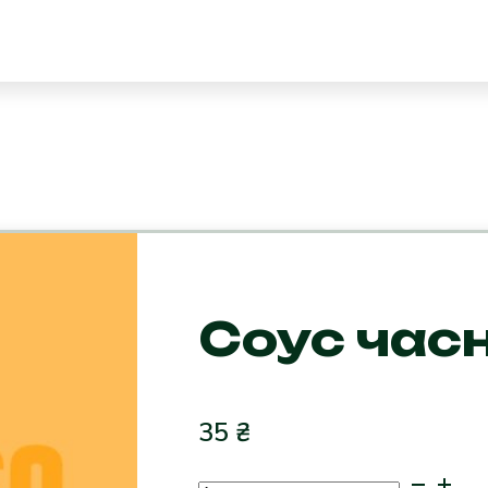
Соус час
35
₴
Соус