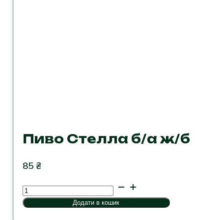
Пиво Cтелла б/а ж/б
85
₴
Пиво
Cтелла
Додати в кошик
б/