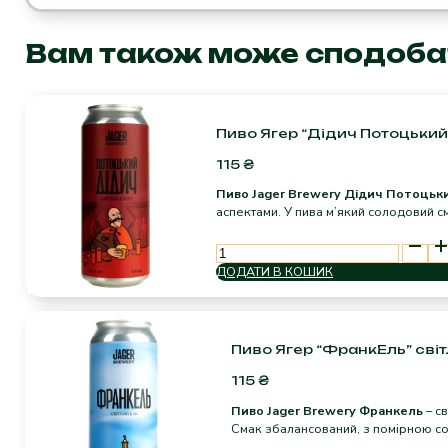
а
ж/
Вам також може сподоба
б
кількість
Пиво Ягер “Дідич Потоцький”
115
₴
Пиво Jager Brewery Дідич Потоцьк
аспектами. У пива м’який солодовий с
Пиво
Ягер
ДОДАТИ В КОШИК
"Дідич
Потоцький"
0.5
світлий
Лагер
Пиво Ягер “ФранкЕль” світ
кількість
115
₴
Пиво Jager Brewery Франкель
– с
Смак збалансований, з помірною сол