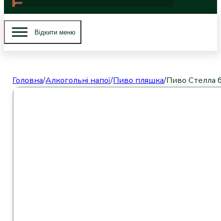
Вiдкити меню
Головна
/
Алкогольні напої
/
Пиво пляшка
/
Пиво Cтелла б