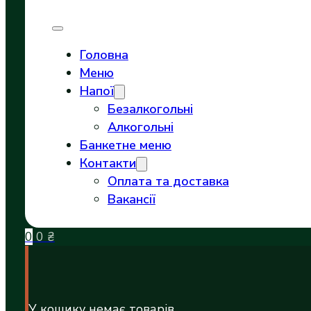
Головна
Меню
Напої
Безалкогольні
Алкогольні
Банкетне меню
Контакти
Оплата та доставка
Вакансії
0
0
₴
У кошику немає товарів.