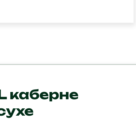
 каберне
сухе