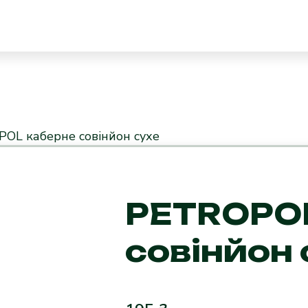
OL каберне совінйон сухе
PETROPOL
совінйон 