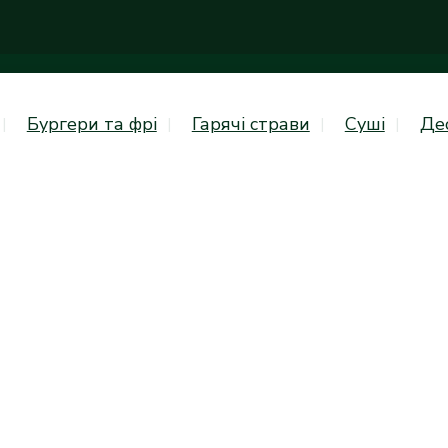
Бургери та фрі
Гарячі страви
Суші
Де