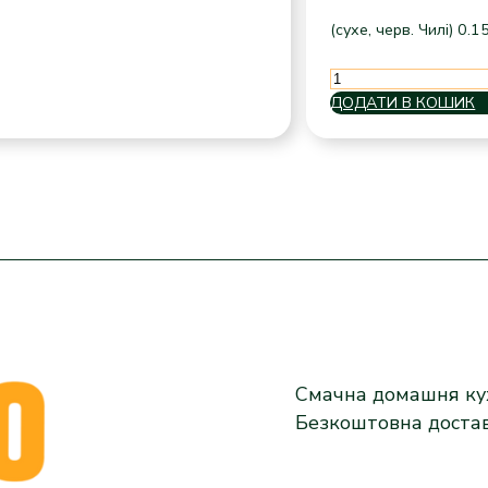
(сухе, черв. Чилі) 0.1
Casillero
del
ДОДАТИ В КОШИК
Diablo
Carmenere
кількість
Смачна домашня кух
Безкоштовна доста