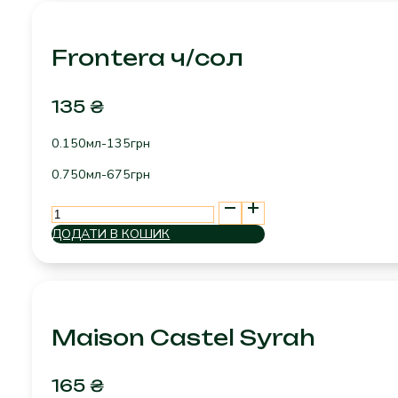
Frontera ч/сол
135
₴
0.150мл-135грн
0.750мл-675грн
Frontera
ч/
ДОДАТИ В КОШИК
сол
кількість
Maison Castel Syrah
165
₴