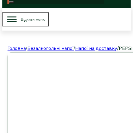
Вiдкити меню
Головна
/
Безалкогольні напої
/
Напої на доставку
/
PEPSI