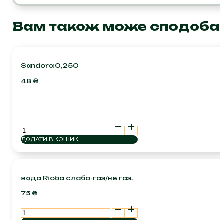
кількість
Вам також може сподоба
Sandora 0,250
48
₴
Sandora
0,250
ДОДАТИ В КОШИК
кількість
вода Rioba слабо-газ/не газ.
75
₴
вода
Rioba