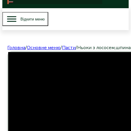
Вiдкити меню
Головна
/
Основне меню
/
Пасти
/
Ньоки з лососем,шпинат