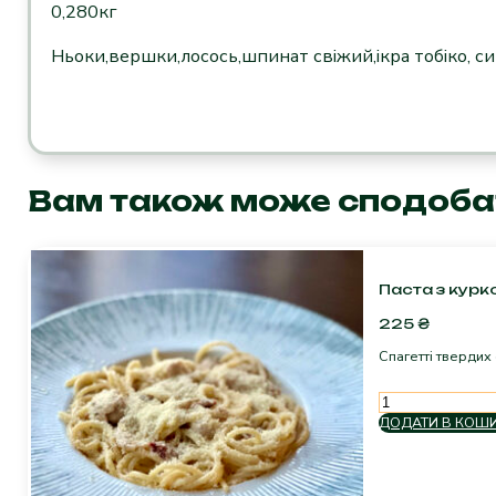
та
0,280кг
ікрою
Ньоки,вершки,лосось,шпинат свіжий,ікра тобіко, си
тобіко
кількість
Вам також може сподоба
Паста з курк
225
₴
Спагетті твердих
Паста
з
ДОДАТИ В КОШ
куркою
та
в'яленими
томатами