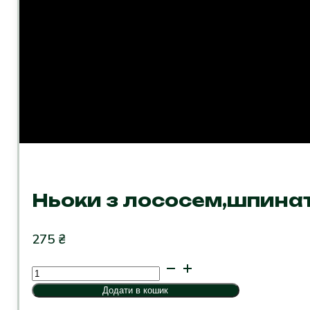
Ньоки з лососем,шпинат
275
₴
Ньоки
з
Додати в кошик
лососем,шпинатом