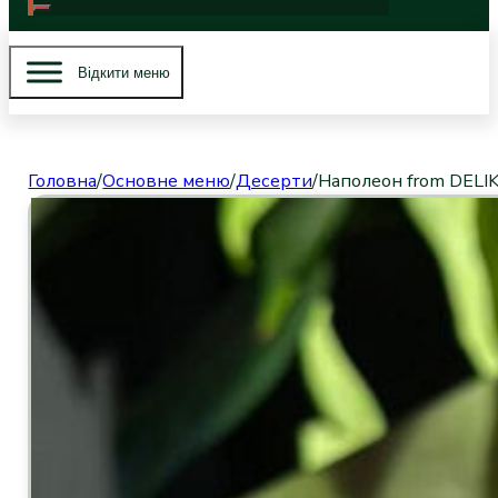
Вiдкити меню
Головна
/
Основне меню
/
Десерти
/
Наполеон from DELI