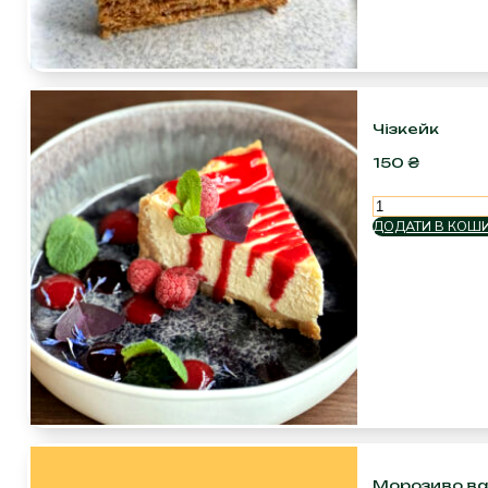
Чізкейк
150
₴
Чізкейк
кількість
ДОДАТИ В КОШ
Морозиво ван