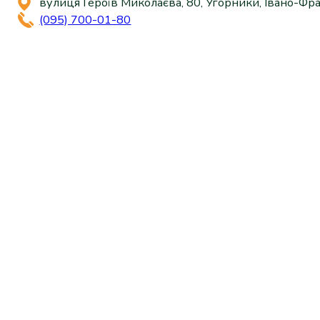
вулиця Героїв Миколаєва, 80, Угорники, Івано-Фра
(095) 700-01-80