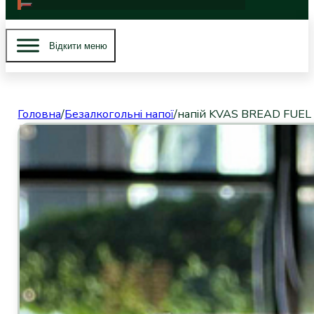
Вiдкити меню
Головна
/
Безалкогольні напої
/
напій KVAS BREAD FUEL