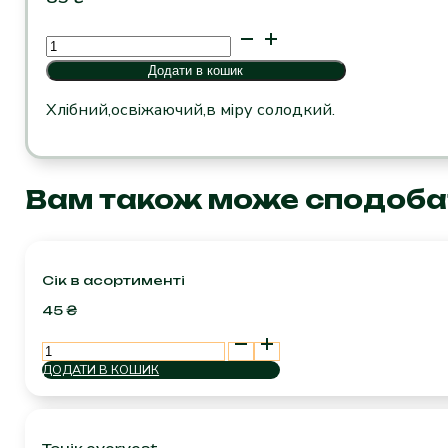
напій
KVAS
Додати в кошик
BREAD
FUEL
Хлібний,освіжаючий,в міру солодкий.
кількість
Вам також може сподоба
Сік в асортименті
45
₴
Сік
в
ДОДАТИ В КОШИК
асортименті
кількість
Тонік evervest