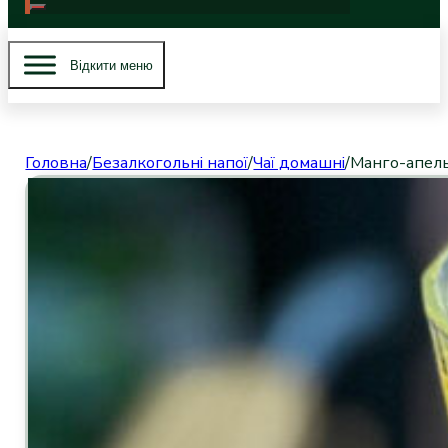
Вiдкити меню
Головна
/
Безалкогольні напої
/
Чаї домашні
/
Манго-апел