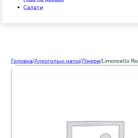
Салати
Головна
/
Алкогольні напої
/
Лікери
/
Limoncello Ros