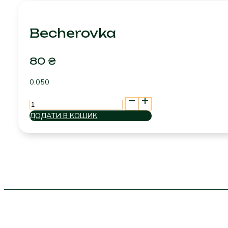
Becherovka
80
₴
0.050
Becherovka
кількість
ДОДАТИ В КОШИК