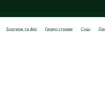
Бургери та фрі
Гарячі страви
Суші
Де