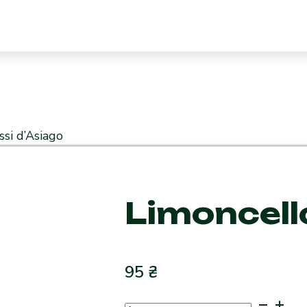
si d’Asiago
Limoncell
95
₴
Limoncello