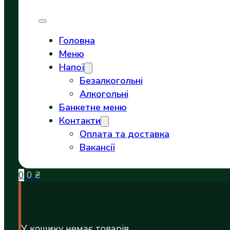
Головна
Меню
Напої
Безалкогольні
Алкогольні
Банкетне меню
Контакти
Оплата та доставка
Вакансії
0
0
₴
У кошику немає товарів.