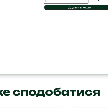
Rossi
Додати в кошик
d’Asiago
кількість
же сподобатися