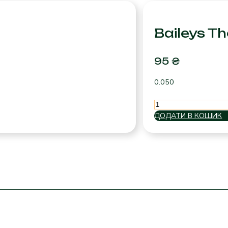
Baileys Th
95
₴
0.050
Baileys
The
ДОДАТИ В КОШИК
Original
кількість