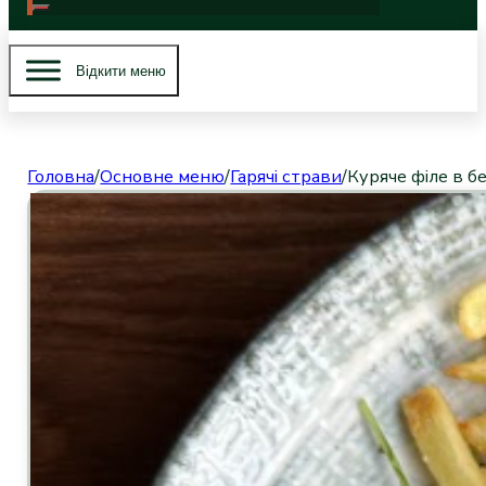
Вiдкити меню
Головна
/
Основне меню
/
Гарячі страви
/
Куряче філе в б