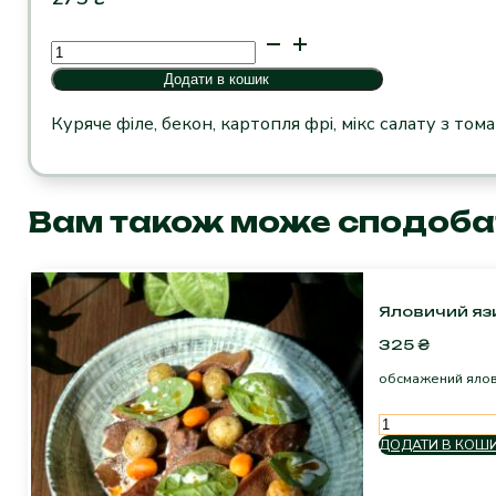
Куряче
філе
Додати в кошик
в
беконі
Куряче філе, бекон, картопля фрі, мікс салату з том
з
картоплею
фрі
Вам також може сподоба
кількість
Яловичий язи
325
₴
обсмажений ялови
Яловичий
язик
ДОДАТИ В КОШ
з
картоплею
та