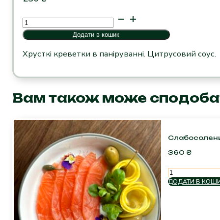
Креветки
панко
Додати в кошик
кількість
Хрусткі креветки в паніруванні. Цитрусовий соус.
Вам також може сподоба
Слабосолен
360
₴
Слабосолений
лосось
ДОДАТИ В КОШ
кількість