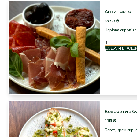
Антипасто
280
₴
Нарізка сировʼяле
Антипасто
кількість
ДОДАТИ В КОШ
Брускети з 
115
₴
Багет, крем сир, 