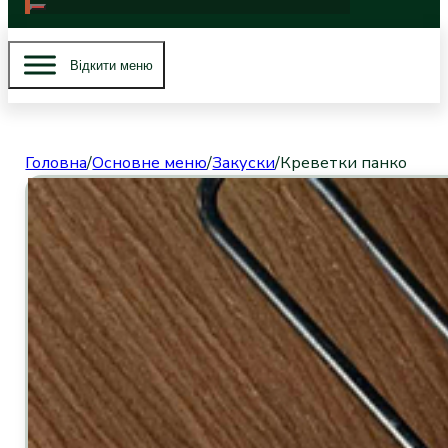
Вiдкити меню
Головна
/
Основне меню
/
Закуски
/
Креветки панко