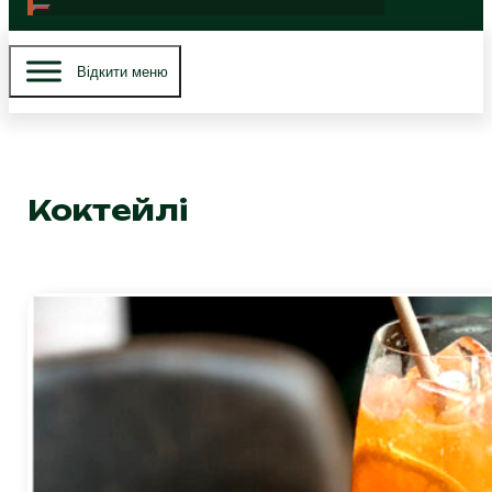
Вiдкити меню
Коктейлі