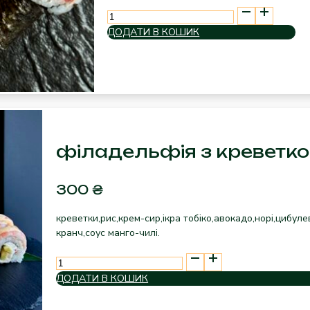
Макі
рол
ДОДАТИ В КОШИК
з
тунцем
кількість
філадельфія з креветк
300
₴
креветки,рис,крем-сир,ікра тобіко,авокадо,норі,цибул
кранч,соус манго-чилі.
філадельфія
з
ДОДАТИ В КОШИК
креветкою