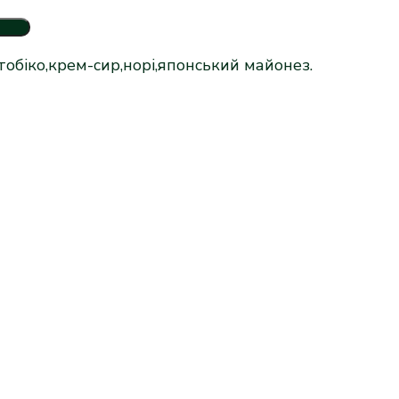
 тобіко,крем-сир,норі,японський майонез.