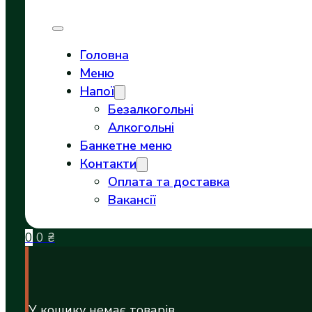
Головна
Меню
Напої
Безалкогольні
Алкогольні
Банкетне меню
Контакти
Оплата та доставка
Вакансії
0
0
₴
У кошику немає товарів.