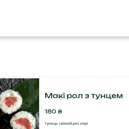
Макі рол з тунцем
180
₴
тунець свіжий,рис,норі