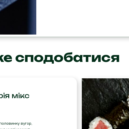
же сподобатися
ія мікс
половинку вугор,