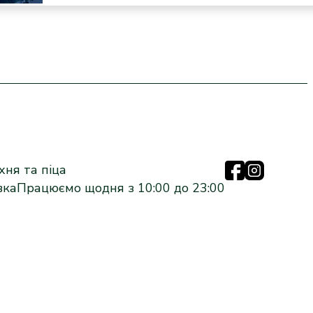
кількість
ня та піца
вка
Працюємо щодня з 10:00 до 23:00