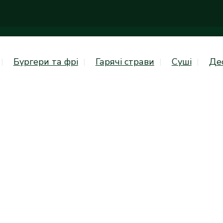
Бургери та фрі
Гарячі страви
Суші
Де