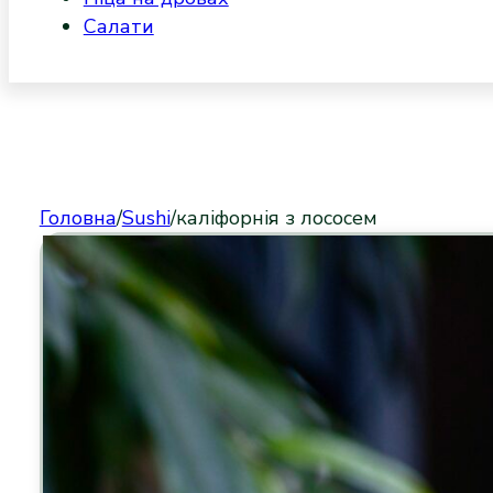
Салати
Головна
/
Sushi
/
каліфорнія з лососем