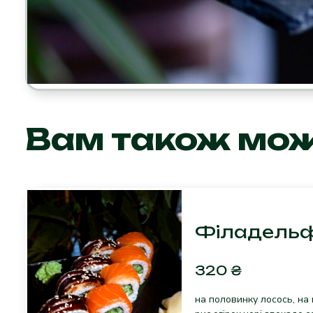
Вам також мо
Філадельф
320
₴
на половинку лосось, на 