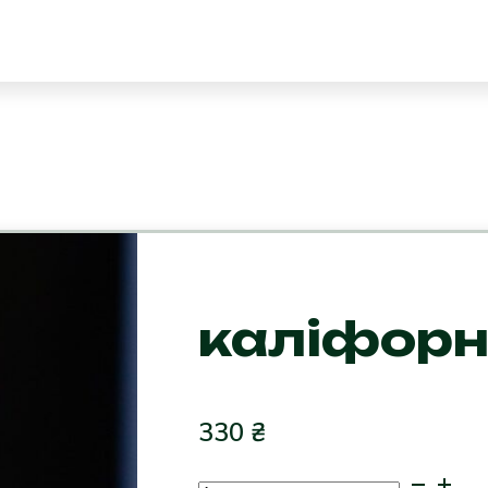
каліфорн
330
₴
каліфорнія