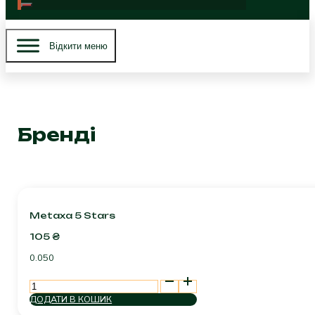
Вiдкити меню
Бренді
Metaxa 5 Stars
105
₴
0.050
Metaxa
5
ДОДАТИ В КОШИК
Stars