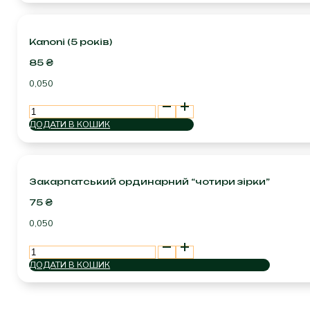
кількість
Kanoni (5 років)
85
₴
0,050
Kanoni
(5
ДОДАТИ В КОШИК
років)
кількість
Закарпатський ординарний “чотири зірки”
75
₴
0,050
Закарпатський
ординарний
ДОДАТИ В КОШИК
"чотири
зірки"
кількість