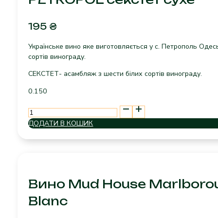
195
₴
Українське вино яке виготовляється у с. Петрополь Одес
сортів винограду.
СЕКСТЕТ- асамбляж з шести білих сортів винограду.
0.150
PETROPOL
секстет
ДОДАТИ В КОШИК
сухе
кількість
Вино Mud House Marlboro
Blanc