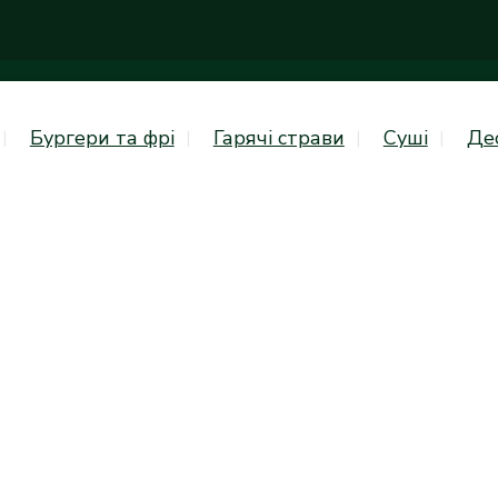
Бургери та фрі
Гарячі страви
Суші
Де