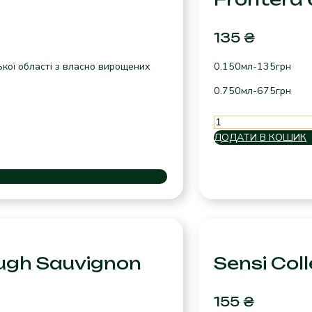
135
₴
ької області з власно вирощених
0.150мл-135грн
0.750мл-675грн
Frontera
біле
ДОДАТИ В КОШИК
н/
сол
кількість
ugh Sauvignon
Sensi Coll
155
₴