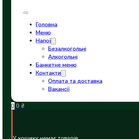
Головна
Меню
Напої
Безалкогольні
Алкогольні
Банкетне меню
Контакти
Оплата та доставка
Вакансії
0
0
₴
У кошику немає товарів.