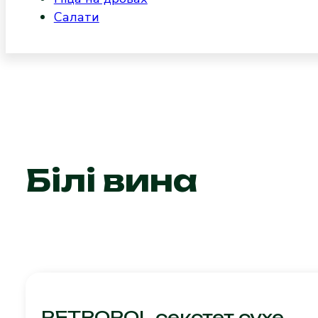
Салати
Білі вина
PETROPOL секстет сухе